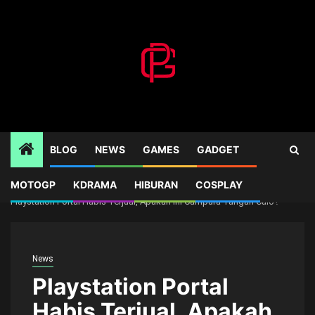
Skip
to
content
BLOG
NEWS
GAMES
GADGET
MOTOGP
KDRAMA
HIBURAN
COSPLAY
Home
News
Playstation Portal Habis Terjual, Apakah Ini Campura Tangan Calo?
News
Playstation Portal
Habis Terjual, Apakah