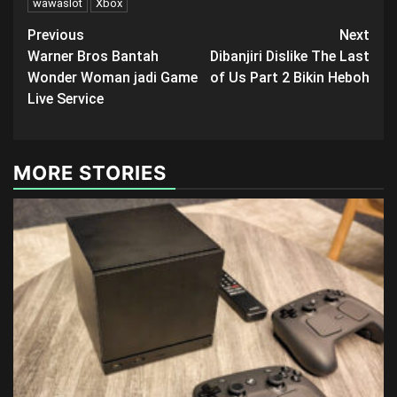
wawaslot
Xbox
Post
Previous
Next
Warner Bros Bantah
Dibanjiri Dislike The Last
navigation
Wonder Woman jadi Game
of Us Part 2 Bikin Heboh
Live Service
MORE STORIES