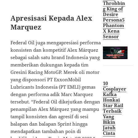
Throbbin
g King of
Desire
Apresisasi Kepada Alex
Persona5
Phantom
Marquez
X Kena
Sensor
Federal Oil juga mengapresiasi performa
konsisten dan kompetitif Alex Márquez
sebagai salah satu brand Indonesia yang
memberikan dukungan kepada tim
Gresini Racing MotoGP. Merek oli motor
yang disponsori PT ExxonMobil
10
Lubricants Indonesia (PT EMLI) gemas
Cosplayer
Kafka
dengan performa adik Marc Marquez
Honkai
tersebut. “Federal Oil dikejutkan dengan
Star Rail
penampilan Alex Márquez yang mampu
Terbaik
Yang
tampil konsisten dan agresif di sesi
Bikin
balapan dan balapan Sprint hingga
Jatuh
mendapatkan tambahan poin di
Cint
a