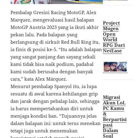
Pembalap Gresini Racing MotoGP, Alex
Marquez, mengevaluasi hasil balapan
Project
MotoGP Austria 2023 yang ia ikuti akhir
Mugen
Open
pekan lalu. Pada balapan yang
World
berlangsung di sirkuit Red Bull Ring itu,
RPG Dari
ia finis di posisi ke-5. “Itu adalah balapan
NetEase
yang sangat panjang dan sayang sekali
kami tidak bisa naik podium, padahal
kami sudah berusaha dengan banyak
cara,” kata Alex Márquez.
Menurut pembalap Spanyol itu, ia lupa
sesuatu di awal karena kehilangan grip
Migrasi
dan jarak dengan pebalap lain, sehingga
Akun LoL
PC Kamu
ia harus mempertahankan diri untuk
&
menjaga kondisi ban. “Tujuannya jelas
Berpartisi
dalam balapan ini: untuk terus menekan
pasi
Dalam
tetapi juga untuk menemukan
Soul