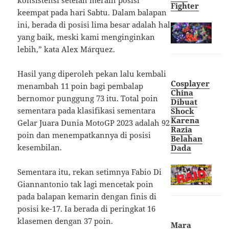
konsistensi setelah meraih posisi
Figh
ter
keempat pada hari Sabtu. Dalam balapan
ini, berada di posisi lima besar adalah hal
yang baik, meski kami menginginkan
lebih,” kata Alex Márquez.
Hasil yang diperoleh pekan lalu kembali
Cosplayer
menambah 11 poin bagi pembalap
China
bernomor punggung 73 itu. Total poin
Dibuat
sementara pada klasifikasi sementara
Shock
Karena
Gelar Juara Dunia MotoGP 2023 adalah 92
Razia
poin dan menempatkannya di posisi
Belahan
kesembilan.
Dad
a
Sementara itu, rekan setimnya Fabio Di
Giannantonio tak lagi mencetak poin
pada balapan kemarin dengan finis di
posisi ke-17. Ia berada di peringkat 16
klasemen dengan 37 poin.
Mara