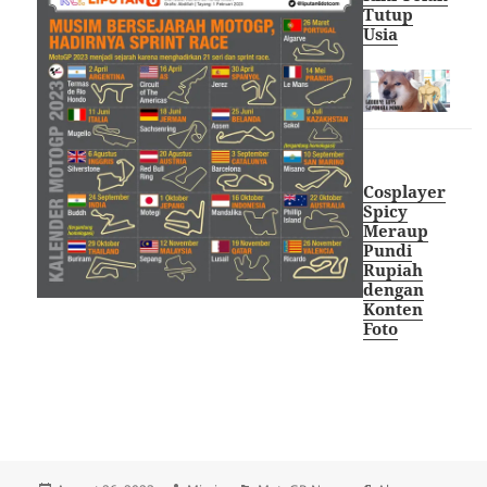
Tutup
Us
ia
Cosplayer
Spicy
Meraup
Pundi
Rupiah
dengan
Konten
Fot
o