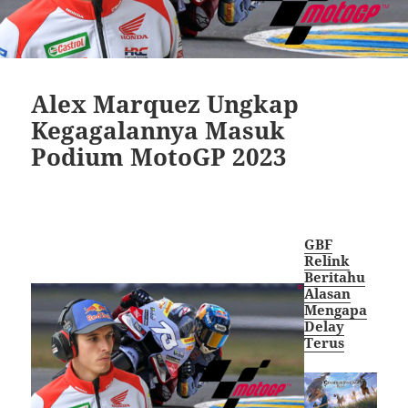
Alex Marquez Ungkap
Kegagalannya Masuk
Podium MotoGP 2023
GBF
Relink
Beritahu
Alasan
Mengapa
Delay
Terus