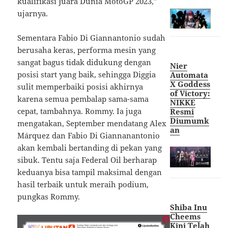
kualifikasi Juara Dunia MotoGP 2023,”
ujarnya.
Sementara Fabio Di Giannantonio sudah
berusaha keras, performa mesin yang
sangat bagus tidak didukung dengan
Nier
posisi start yang baik, sehingga Diggia
Automata
X Goddess
sulit memperbaiki posisi akhirnya
of Victory:
karena semua pembalap sama-sama
NIKKE
cepat, tambahnya. Rommy. Ia juga
Resmi
Diumumk
mengatakan, September mendatang Alex
an
Márquez dan Fabio Di Giannanantonio
akan kembali bertanding di pekan yang
sibuk. Tentu saja Federal Oil berharap
keduanya bisa tampil maksimal dengan
hasil terbaik untuk meraih podium,
pungkas Rommy.
Shiba Inu
Cheems
Kini Telah