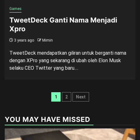
Games
TweetDeck Ganti Nama Menjadi
Xpro
3 years ago
Mimin
TweetDeck mendapatkan giliran untuk berganti nama
dengan XPro yang sekarang di ubah oleh Elon Musk
selaku CEO Twitter yang baru....
Posts
1
2
Next
pagination
YOU MAY HAVE MISSED