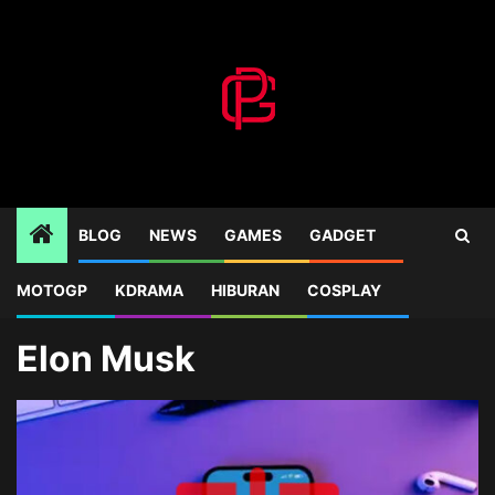
Skip
to
content
BLOG
NEWS
GAMES
GADGET
MOTOGP
KDRAMA
HIBURAN
COSPLAY
Home
Blog
Elon Musk
Elon Musk