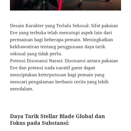
Desain Karakter yang Terlalu Seksual: Sifat pakaian
Eve yang terbuka telah menutupi aspek lain dari
permainan bagi beberapa pemain. Meningkatkan
kekhawatiran tentang penggunaan daya tarik
seksual yang tidak perlu.
Potensi Disonansi Narasi: Disonansi antara pakaian
Eve dan potensi nada naratif game dapat
menciptakan keterputusan bagi pemain yang
mencari pengalaman berbasis cerita yang lebih
mendalam.
Daya Tarik Stellar Blade Global dan
Fokus pada Substansi: