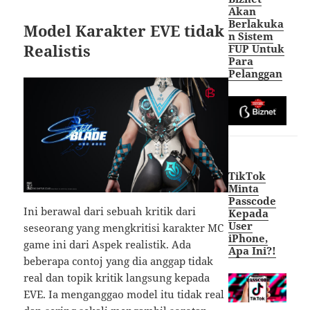
Akan
Berlakuka
Model Karakter EVE tidak
n Sistem
Realistis
FUP Untuk
Para
Pelanggan
TikTok
Minta
Passcode
Ini berawal dari sebuah kritik dari
Kepada
User
seseorang yang mengkritisi karakter MC
iPhone,
game ini dari Aspek realistik. Ada
Apa Ini?!
beberapa contoj yang dia anggap tidak
real dan topik kritik langsung kepada
EVE. Ia menganggao model itu tidak real