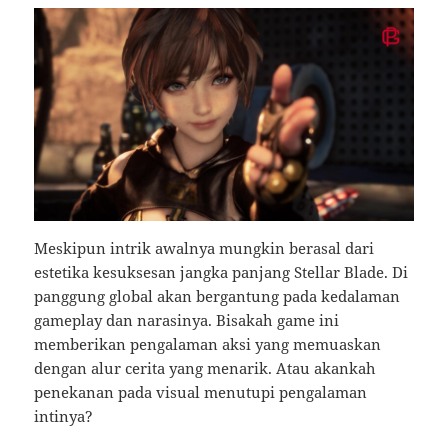
Meskipun intrik awalnya mungkin berasal dari
estetika kesuksesan jangka panjang Stellar Blade. Di
panggung global akan bergantung pada kedalaman
gameplay dan narasinya. Bisakah game ini
memberikan pengalaman aksi yang memuaskan
dengan alur cerita yang menarik. Atau akankah
penekanan pada visual menutupi pengalaman
intinya?