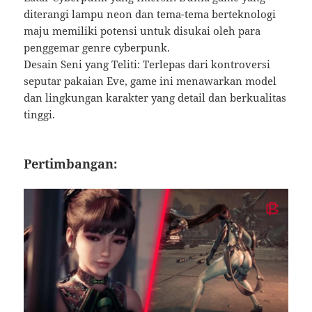
diterangi lampu neon dan tema-tema berteknologi
maju memiliki potensi untuk disukai oleh para
penggemar genre cyberpunk.
Desain Seni yang Teliti: Terlepas dari kontroversi
seputar pakaian Eve, game ini menawarkan model
dan lingkungan karakter yang detail dan berkualitas
tinggi.
Pertimbangan: