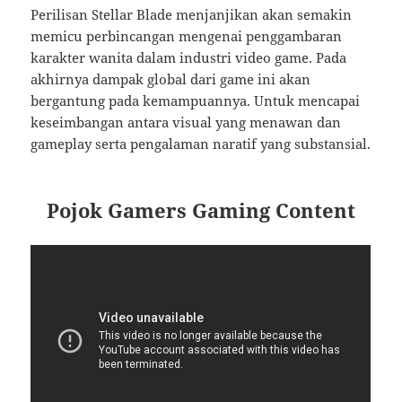
Perilisan Stellar Blade menjanjikan akan semakin
memicu perbincangan mengenai penggambaran
karakter wanita dalam industri video game. Pada
akhirnya dampak global dari game ini akan
bergantung pada kemampuannya. Untuk mencapai
keseimbangan antara visual yang menawan dan
gameplay serta pengalaman naratif yang substansial.
Pojok Gamers Gaming Content