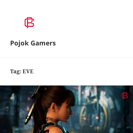
Pojok Gamers
Tag:
EVE