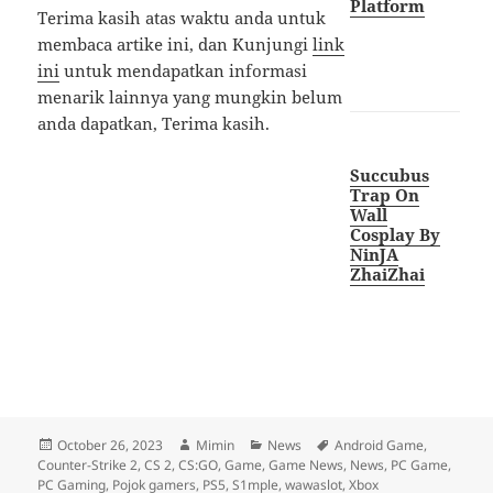
Platform
Terima kasih atas waktu anda untuk
membaca artike ini, dan Kunjungi
link
ini
untuk mendapatkan informasi
menarik lainnya yang mungkin belum
anda dapatkan, Terima kasih.
Succubus
Trap On
Wall
Cosplay By
NinJA
ZhaiZhai
Posted
Author
Categories
Tags
October 26, 2023
Mimin
News
Android Game
,
on
Counter-Strike 2
,
CS 2
,
CS:GO
,
Game
,
Game News
,
News
,
PC Game
,
PC Gaming
,
Pojok gamers
,
PS5
,
S1mple
,
wawaslot
,
Xbox