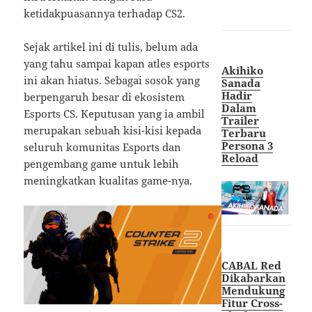
ketidakpuasannya terhadap CS2.
Sejak artikel ini di tulis, belum ada
yang tahu sampai kapan atles esports
Akihiko
ini akan hiatus. Sebagai sosok yang
Sanada
Hadir
berpengaruh besar di ekosistem
Dalam
Esports CS. Keputusan yang ia ambil
Trailer
merupakan sebuah kisi-kisi kepada
Terbaru
Persona 3
seluruh komunitas Esports dan
Reload
pengembang game untuk lebih
meningkatkan kualitas game-nya.
CABAL Red
Dikabarkan
Mendukung
Fitur Cross-