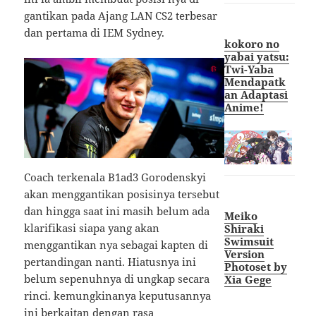
gantikan pada Ajang LAN CS2 terbesar
dan pertama di IEM Sydney.
kokoro no
yabai yatsu:
Twi-Yaba
Mendapatk
an Adaptasi
Anime!
Coach terkenala B1ad3 Gorodenskyi
akan menggantikan posisinya tersebut
dan hingga saat ini masih belum ada
Meiko
klarifikasi siapa yang akan
Shiraki
Swimsuit
menggantikan nya sebagai kapten di
Version
pertandingan nanti. Hiatusnya ini
Photoset by
belum sepenuhnya di ungkap secara
Xia Gege
rinci. kemungkinanya keputusannya
ini berkaitan dengan rasa