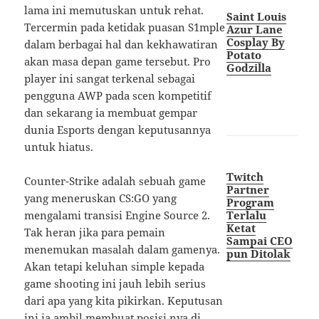
lama ini memutuskan untuk rehat.
Saint Louis
Tercermin pada ketidak puasan S1mple
Azur Lane
Cosplay By
dalam berbagai hal dan kekhawatiran
Potato
akan masa depan game tersebut. Pro
Godzilla
player ini sangat terkenal sebagai
pengguna AWP pada scen kompetitif
dan sekarang ia membuat gempar
dunia Esports dengan keputusannya
untuk hiatus.
Twitch
Counter-Strike adalah sebuah game
Partner
yang meneruskan CS:GO yang
Program
Terlalu
mengalami transisi Engine Source 2.
Ketat
Tak heran jika para pemain
Sampai CEO
menemukan masalah dalam gamenya.
pun Ditolak
Akan tetapi keluhan simple kepada
game shooting ini jauh lebih serius
dari apa yang kita pikirkan. Keputusan
ini ia ambil membuat posisi nya di