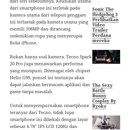
dari seri sebelumnya. Keunikan utama
dari smartphone ini terletak pada
Sonic The
Hedgehog 3
kamera utama dari telepon genggam
Perlihatkan
ini terlaetak pada kamera utama yang
Video
memili 108MP dan dirancang
Trailer
Perdana
sedemikian rupa yang menyerupai
mereka
Boba iPhone.
Bukan hanya soal kamera, Tecno Spark
20 Pro juga menawarkan performa
yang mumpuni. Ditenagai oleh chipset
Helio G99, ponsel ini tentunya akan
dapat jalankan bermacam aplikasi dan
The Sexy
Battle
game tanpa masalah.
Bunny
Cosplay By
Untuk menyempurnakan smartphone
Ryoko
teranyar dari Tecno, tidak lupa
smartphone ini dibekali dengan layar
sebesar 6.78” IPS LCD 120Hz dan