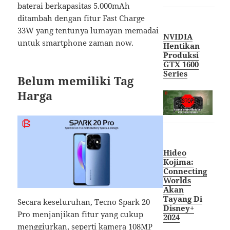
baterai berkapasitas 5.000mAh
ditambah dengan fitur Fast Charge
33W yang tentunya lumayan memadai
NVIDIA
untuk smartphone zaman now.
Hentikan
Produksi
GTX 1600
Series
Belum memiliki Tag
Harga
Hideo
Kojima:
Connecting
Worlds
Akan
Tayang Di
Secara keseluruhan, Tecno Spark 20
Disney+
Pro menjanjikan fitur yang cukup
2024
menggiurkan, seperti kamera 108MP