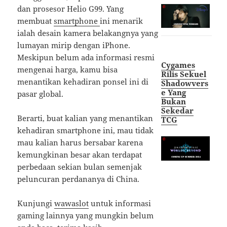
dan prosesor Helio G99. Yang
membuat
smartphone
ini menarik
ialah desain kamera belakangnya yang
lumayan mirip dengan iPhone.
Meskipun belum ada informasi resmi
Cygames
mengenai harga, kamu bisa
Rilis Sekuel
menantikan kehadiran ponsel ini di
Shadowvers
e Yang
pasar global.
Bukan
Sekedar
Berarti, buat kalian yang menantikan
TCG
kehadiran smartphone ini, mau tidak
mau kalian harus bersabar karena
kemungkinan besar akan terdapat
perbedaan sekian bulan semenjak
peluncuran perdananya di China.
Kunjungi
wawaslot
untuk informasi
gaming lainnya yang mungkin belum