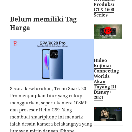
Produksi
GTX 1600
Series
Belum memiliki Tag
Harga
Hideo
Kojima:
Connecting
Worlds
Akan
Tayang Di
Secara keseluruhan, Tecno Spark 20
Disney+
Pro menjanjikan fitur yang cukup
2024
menggiurkan, seperti kamera 108MP
dan prosesor Helio G99. Yang
membuat
smartphone
ini menarik
ialah desain kamera belakangnya yang
lumayan mirip dengan iPhone.