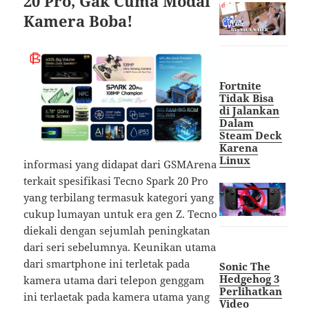
20 Pro, Gak Cuma Modal
Kamera Boba!
Fortnite
Tidak Bisa
di Jalankan
Dalam
Steam Deck
Karena
Linux
informasi yang didapat dari GSMArena
terkait spesifikasi Tecno Spark 20 Pro
yang terbilang termasuk kategori yang
cukup lumayan untuk era gen Z. Tecno
diekali dengan sejumlah peningkatan
dari seri sebelumnya. Keunikan utama
dari smartphone ini terletak pada
Sonic The
Hedgehog 3
kamera utama dari telepon genggam
Perlihatkan
ini terlaetak pada kamera utama yang
Video