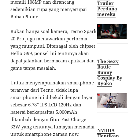
memili 108MP dan dirancang
Trailer
Perdana
sedemikian rupa yang menyerupai
mereka
Boba iPhone.
Bukan hanya soal kamera, Tecno Spark
20 Pro juga menawarkan performa
yang mumpuni. Ditenagai oleh chipset
Helio G99, ponsel ini tentunya akan
dapat jalankan bermacam aplikasi dan
The Sexy
Battle
game tanpa masalah.
Bunny
Cosplay By
Untuk menyempurnakan smartphone
Ryoko
teranyar dari Tecno, tidak lupa
smartphone ini dibekali dengan layar
sebesar 6.78” IPS LCD 120Hz dan
baterai berkapasitas 5.000mAh
ditambah dengan fitur Fast Charge
33W yang tentunya lumayan memadai
NVIDIA
untuk smartphone zaman now.
Hentikan