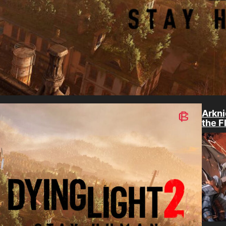
Arkni
the F