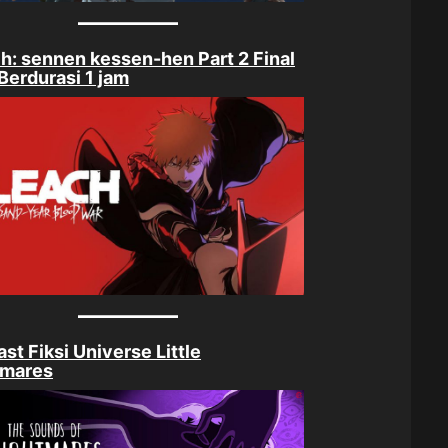
h: sennen kessen-hen Part 2 Final
Berdurasi 1 jam
st Fiksi Universe Little
tmares