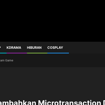
P
KDRAMA
HIBURAN
COSPLAY
alam Game
nambahkan Microtransaction