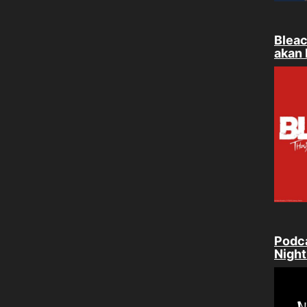
Bleac
akan 
Podca
Nigh