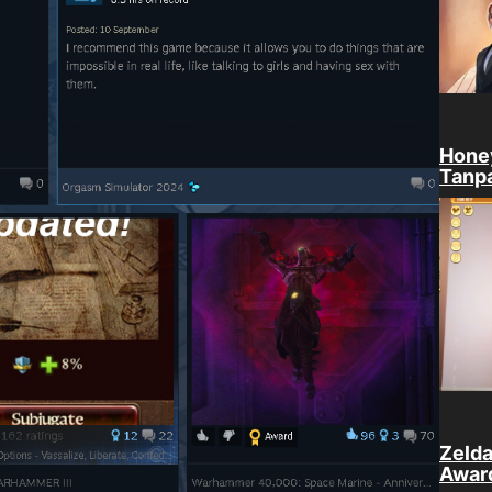
Hone
Tanp
Zelda
Awar