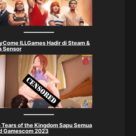
yCome ILLGames Hadir di Steam &
a Sensor
 Tears of the Kingdom Sapu Semua
d Gamescom 2023