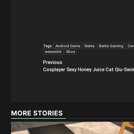
Android Game
Berita
Berita Gaming
Con
Tags:
wawaslot
Xbox
Post
Previous
Cosplayer Sexy Honey Juice Cat Qiu-Sw
navigation
MORE STORIES