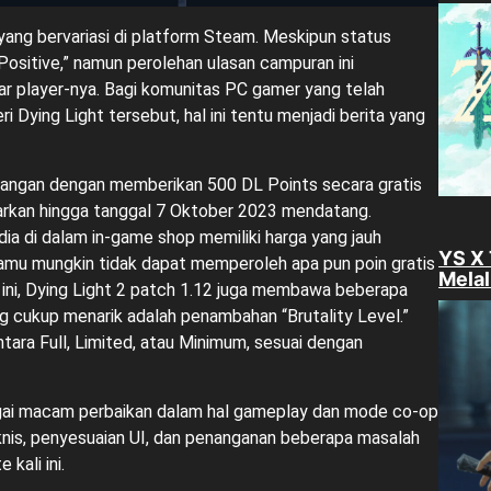
 yang bervariasi di platform Steam. Meskipun status
ositive,” namun perolehan ulasan campuran ini
r player-nya. Bagi komunitas PC gamer yang telah
Dying Light tersebut, hal ini tentu menjadi berita yang
ngan dengan memberikan 500 DL Points secara gratis
arkan hingga tanggal 7 Oktober 2023 mendatang.
ia di dalam in-game shop memiliki harga yang jauh
YS X
kamu mungkin tidak dapat memperoleh apa pun poin gratis
Melal
 ini, Dying Light 2 patch 1.12 juga membawa beberapa
g cukup menarik adalah penambahan “Brutality Level.”
antara Full, Limited, atau Minimum, sesuai dengan
bagai macam perbaikan dalam hal gameplay dan mode co-op
teknis, penyesuaian UI, dan penanganan beberapa masalah
kali ini.