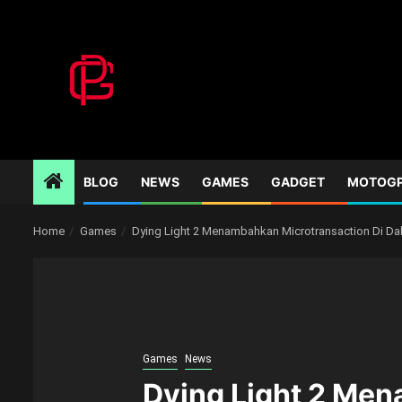
Skip
to
content
BLOG
NEWS
GAMES
GADGET
MOTOG
Home
Games
Dying Light 2 Menambahkan Microtransaction Di D
Games
News
Dying Light 2 Me