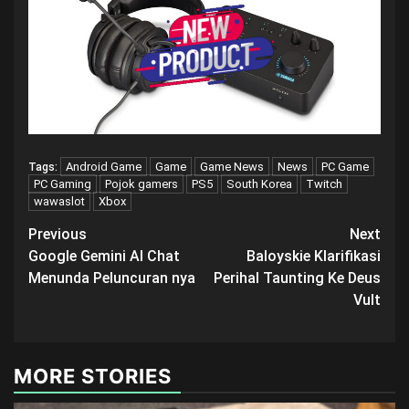
Android Game
Game
Game News
News
PC Game
Tags:
PC Gaming
Pojok gamers
PS5
South Korea
Twitch
wawaslot
Xbox
Post
Previous
Next
Google Gemini AI Chat
Baloyskie Klarifikasi
navigation
Menunda Peluncuran nya
Perihal Taunting Ke Deus
Vult
MORE STORIES