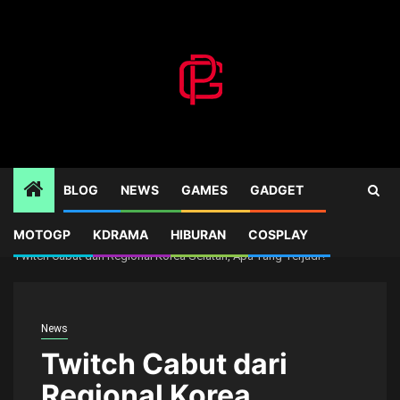
Skip
to
content
BLOG
NEWS
GAMES
GADGET
MOTOGP
KDRAMA
HIBURAN
COSPLAY
Home
News
Twitch Cabut dari Regional Korea Selatan, Apa Yang Terjadi?
News
Twitch Cabut dari
Regional Korea