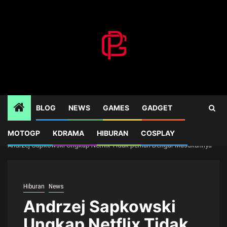
Skip
to
content
BLOG
NEWS
GAMES
GADGET
MOTOGP
KDRAMA
HIBURAN
COSPLAY
Home
News
Andrzej Sapkowski Ungkap Netflix Tidak pernah Dengar Masukannya
Hiburan
News
Andrzej Sapkowski
Ungkap Netflix Tidak