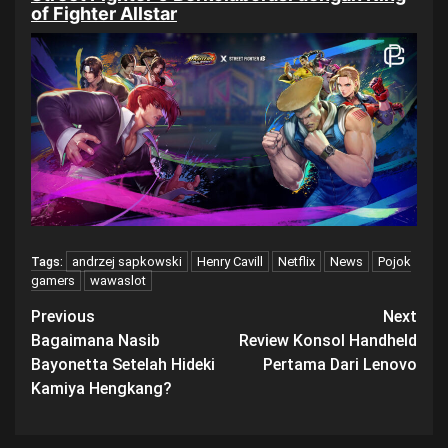
of Fighter Allstar
andrzej sapkowski
Henry Cavill
Netflix
News
Pojok
Tags:
gamers
wawaslot
Post
Previous
Next
Bagaimana Nasib
Review Konsol Handheld
navigation
Bayonetta Setelah Hideki
Pertama Dari Lenovo
Kamiya Hengkang?