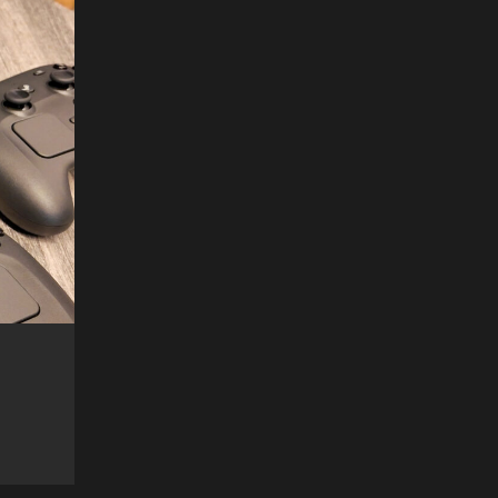
Gadget
News
Harga iPhone 17 di Indonesia: Se
Varian dan Spesifikasinya
10 months ago
Admin Pojok Gamers