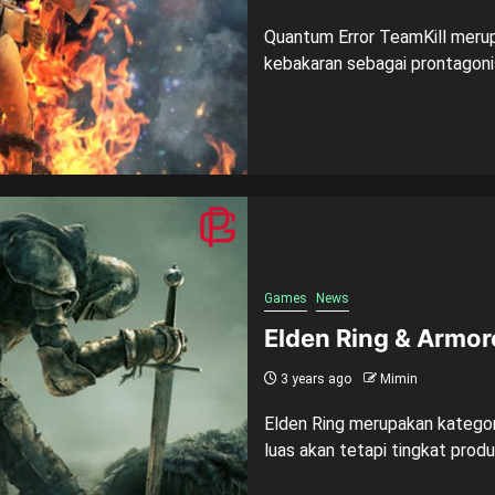
Quantum Error TeamKill mer
kebakaran sebagai prontagoni
Games
News
Elden Ring & Armore
3 years ago
Mimin
Elden Ring merupakan kategor
luas akan tetapi tingkat produ