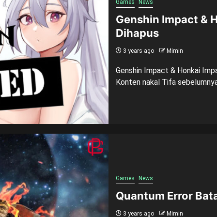
Games
News
Genshin Impact & H
Dihapus
3 years ago
Mimin
Genshin Impact & Honkai Impa
Konten nakal Tifa sebelumnya.
Games
News
Quantum Error Batal
3 years ago
Mimin