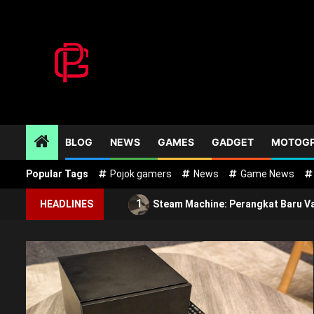
Skip
to
content
BLOG
NEWS
GAMES
GADGET
MOTOG
Popular Tags
Pojok gamers
News
Game News
1
HEADLINES
Steam Machine: Perangkat Baru V