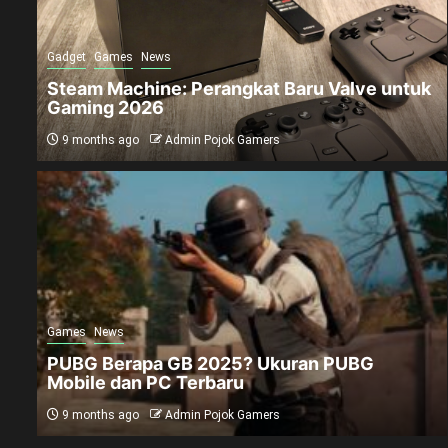
Gadget
Games
News
Steam Machine: Perangkat Baru Valve untuk
Gaming 2026
9 months ago
Admin Pojok Gamers
Games
News
PUBG Berapa GB 2025? Ukuran PUBG
Mobile dan PC Terbaru
9 months ago
Admin Pojok Gamers