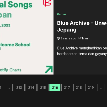
Games
Blue Archive – Unwe
Jepang
3 years ago
Mimin
Blue Archive menghadirkan bebe
berdasarkan tema dan gayanya.
1
…
213
214
215
216
217
218
219
…
tion