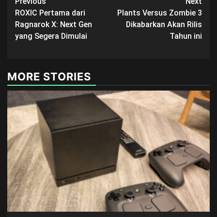
Post
Previous
Next
ROXIC Pertama dari
Plants Versus Zombie 3
navigation
Ragnarok X: Next Gen
Dikabarkan Akan Rilis
yang Segera Dimulai
Tahun ini
MORE STORIES