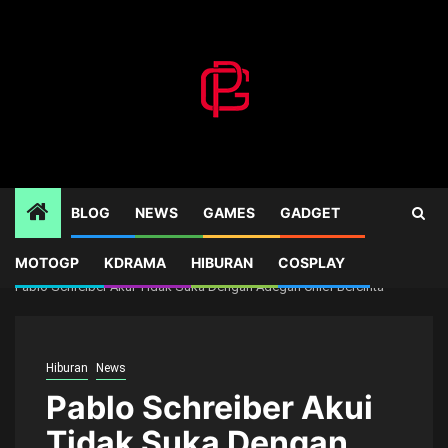
Skip
to
content
BLOG
NEWS
GAMES
GADGET
MOTOGP
KDRAMA
HIBURAN
COSPLAY
Home
News
Pablo Schreiber Akui Tidak Suka Dengan Adegan Chief Bercinta
Hiburan
News
Pablo Schreiber Akui
Tidak Suka Dengan