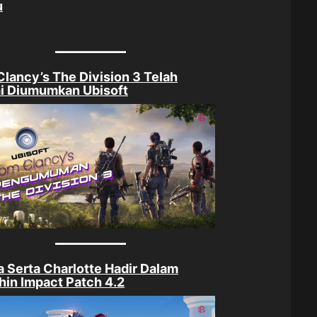
u
lancy’s The Division 3 Telah
i Diumumkan Ubisoft
a Serta Charlotte Hadir Dalam
in Impact Patch 4.2