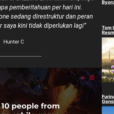
Byor
anpa pemberitahuan per hari ini.
one sedang direstruktur dan peran
 saya kini tidak diperlukan lagi”
Tom C
Resm
Hunter C
Furin
Gensh