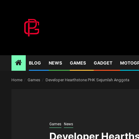
Skip
to
content
BLOG
NEWS
GAMES
GADGET
MOTOG
Home
Games
Developer Hearthstone PHK Sejumlah Anggota
Games
News
Developer Hearth