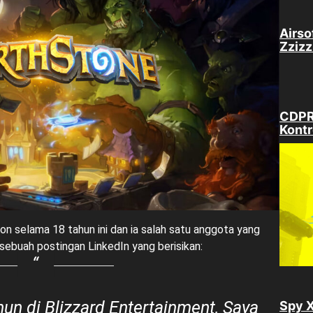
Airso
Zzizz
CDPR 
Kontr
on selama 18 tahun ini dan ia salah satu anggota yang
ebuah postingan LinkedIn yang berisikan:
un di Blizzard Entertainment, Saya
Spy X