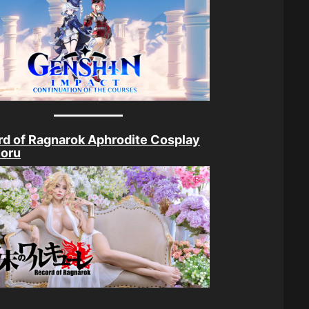
d of Ragnarok Aphrodite Cosplay
yoru