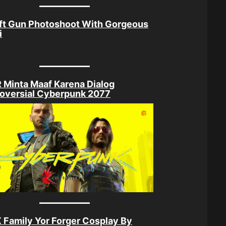
ft Gun Photoshoot With Gorgeous
i
Minta Maaf Karena Dialog
oversial Cyberpunk 2077
 Family Yor Forger Cosplay By