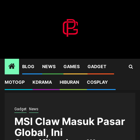
Skip
to
content
BLOG
NEWS
GAMES
GADGET
MOTOGP
KDRAMA
HIBURAN
COSPLAY
Home
Gadget
MSI Claw Masuk Pasar Global, Ini Spesifikasinya!!!
Gadget
News
MSI Claw Masuk Pasar
Global, Ini