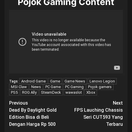
Pojok Gaming Content
Android Game
Game
Game News
Lenovo Legion
Tags:
MSI Claw
News
PC Game
PC Gaming
Pojok gamers
PS5
ROG Ally
SteamDeck
wawaslot
Xbox
Post
Previous
Next
Dead By Daylight Gold
FPS Lauching Chassis
navigation
Edition Bisa di Beli
Seri CUT593 Yang
Dengan Harga Rp 500
Terbaru