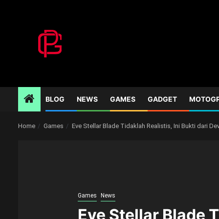
Skip
to
content
BLOG
NEWS
GAMES
GADGET
MOTOG
Home
Games
Eve Stellar Blade Tidaklah Realistis, Ini Bukti dari D
Games
News
Eve Stellar Blade T