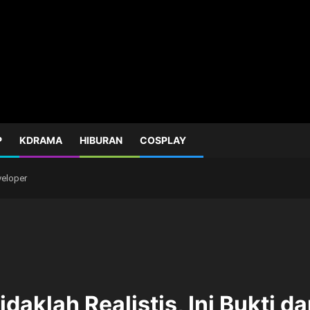
P
KDRAMA
HIBURAN
COSPLAY
eveloper
idaklah Realistis, Ini Bukti d