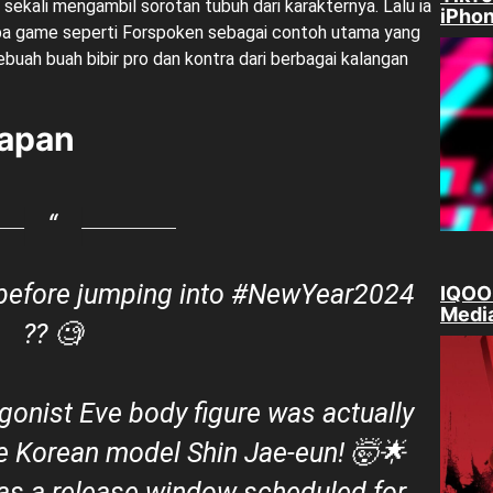
sekali mengambil sorotan tubuh dari karakternya. Lalu ia
iPhon
apa game seperti Forspoken sebagai contoh utama yang
ebuah buah bibir pro dan kontra dari berbagai kalangan
gapan
before jumping into
#NewYear2024
IQOO 
Medi
?? 🧐
agonist Eve body figure was actually
e Korean model Shin Jae-eun! 🤯🌟
has a release window scheduled for