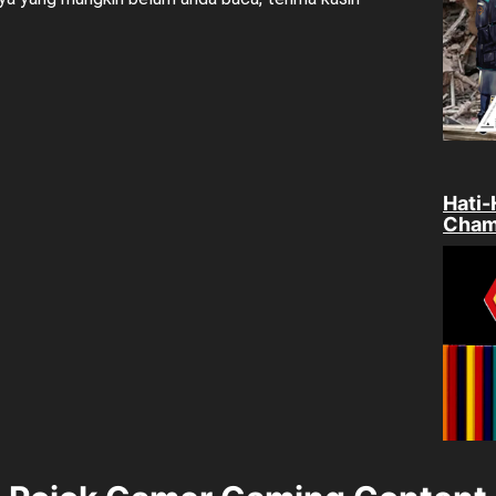
Hati-
Cham