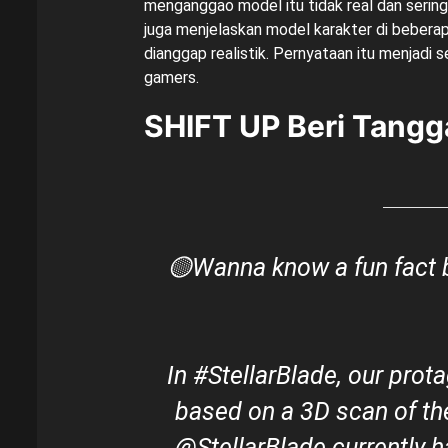
menganggao model itu tidak real dan sering 
juga menjelaskan model karakter di beber
dianggap realistik. Pernyataan itu menjadi s
gamers.
SHIFT UP Beri Tang
🟡Wanna know a fun fact 
In
#StellarBlade
, our prot
based on a 3D scan of th
@StellarBlade
currently 