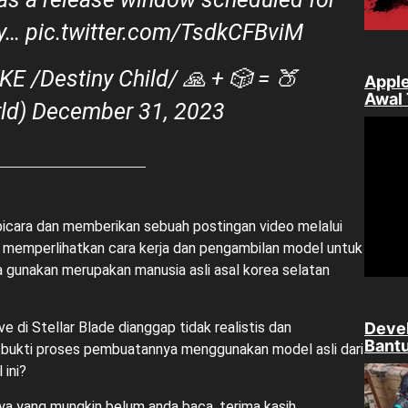
ay…
pic.twitter.com/TsdkCFBviM
KE /Destiny Child/ 🙏 + 🎲 = 🍑
Apple
Awal
ld)
December 31, 2023
icara dan memberikan sebuah postingan video melalui
 memperlihatkan cara kerja dan pengambilan model untuk
gunakan merupakan manusia asli asal korea selatan
Devel
ve di
Stellar Blade
dianggap tidak realistis dan
Bantu
bukti proses pembuatannya menggunakan model asli dari
 ini?
ya yang mungkin belum anda baca, terima kasih