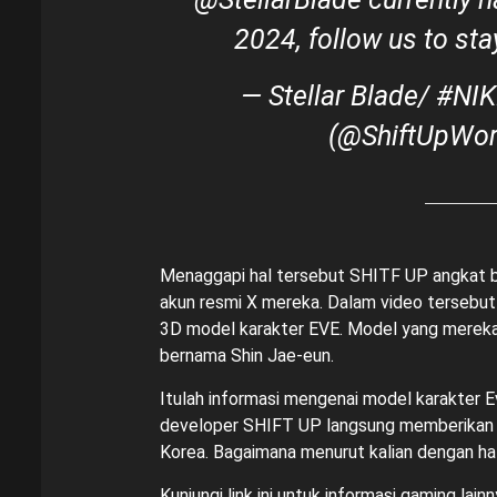
2024, follow us to st
— Stellar Blade/ #NIK
(@ShiftUpWor
Menaggapi hal tersebut SHITF UP angkat b
akun resmi X mereka. Dalam video tersebut
3D model karakter EVE. Model yang mereka 
bernama Shin Jae-eun.
Itulah informasi mengenai model karakter E
developer
SHIFT UP
langsung memberikan 
Korea. Bagaimana menurut kalian dengan hal
Kunjungi
link ini
untuk informasi gaming lainn