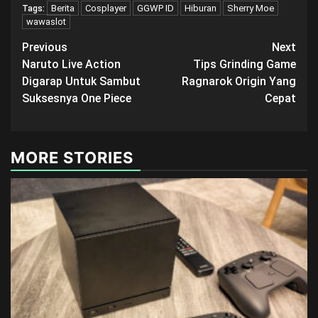
Berita
Cosplayer
GGWP ID
Hiburan
Sherry Moe
Tags:
wawaslot
Post
Previous
Next
Naruto Live Action
Tips Grinding Game
navigation
Digarap Untuk Sambut
Ragnarok Origin Yang
Suksesnya One Piece
Cepat
MORE STORIES