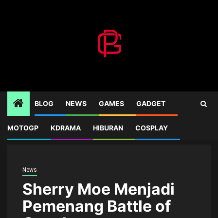
Skip
to
content
BLOG
NEWS
GAMES
GADGET
MOTOGP
KDRAMA
HIBURAN
COSPLAY
Home
News
Sherry Moe Menjadi Pemenang Battle of Cosplayer
News
Sherry Moe Menjadi
Pemenang Battle of