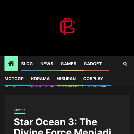
Skip
to
content
BLOG
NEWS
GAMES
GADGET
MOTOGP
KDRAMA
HIBURAN
COSPLAY
Home
Games
Star Ocean 3: The Divine Force Menjadi Franchise Terburuk
Games
Star Ocean 3: The
Divine Force Menjadi