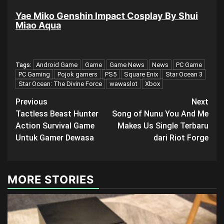
Yae Miko Genshin Impact Cosplay By Shui
Miao Aqua
Android Game
Game
Game News
News
PC Game
Tags:
PC Gaming
Pojok gamers
PS5
Square Enix
Star Ocean 3
Star Ocean: The Divine Force
wawaslot
Xbox
Post
Previous
Next
Tactless Beast Hunter
Song of Nunu You And Me
navigation
Action Survival Game
Makes Us Single Terbaru
Untuk Gamer Dewasa
dari Riot Forge
MORE STORIES