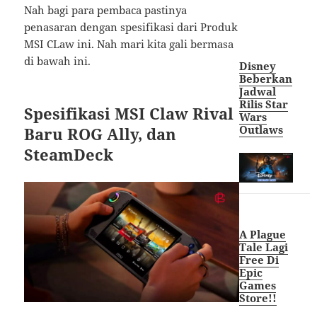
Nah bagi para pembaca pastinya
penasaran dengan spesifikasi dari Produk
MSI CLaw ini. Nah mari kita gali bermasa
di bawah ini.
Disney
Beberkan
Jadwal
Rilis Star
Spesifikasi MSI Claw Rival
Wars
Outlaws
Baru ROG Ally, dan
SteamDeck
A Plague
Tale Lagi
Free Di
Epic
Games
Store!!