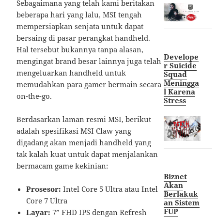
Sebagaimana yang telah kami beritakan
beberapa hari yang lalu, MSI tengah
mempersiapkan senjata untuk dapat
bersaing di pasar perangkat handheld.
Hal tersebut bukannya tanpa alasan,
Develope
mengingat brand besar lainnya juga telah
r Suicide
mengeluarkan handheld untuk
Squad
Meningga
memudahkan para gamer bermain secara
l Karena
on-the-go.
Stress
Berdasarkan laman resmi MSI, berikut
adalah spesifikasi MSI Claw yang
digadang akan menjadi handheld yang
tak kalah kuat untuk dapat menjalankan
bermacam game kekinian:
Biznet
Akan
Prosesor:
Intel Core 5 Ultra atau Intel
Berlakuk
Core 7 Ultra
an Sistem
FUP
Layar:
7” FHD IPS dengan Refresh