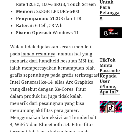
Untuk
Rate 120Hz, 100% SRGB, Touch Screen
Para
Memori:
2x8GB LPDDR5-6400
Pelangga
n
Penyimpanan:
512GB dan 1TB
Baterai:
6-Cell, 53 Wh
Sistem Operasi:
Windows 11
Walau tidak dijelaskan secara mendetil
pada
laman resminya
, namun hal yang
TikTok
menarik dari handheld besutan MSI ini
Minta
ialah mempercayakan kemampuan olah
Passcode
grafis sepenuhnya pada grafis terintegrasi
Kepada
User
Intel Generasi ke-14, alias Arc Graphics
iPhone,
yang disebut dengan
Xe-Cores
. Fitur
Apa Ini?!
dalam produk ini juga tidak kalah
menarik dari pesaingnan yang bisa
menunjang aktifitas para gamer.
Menggunakan koneksivitas Thunderbolt
4, WiFi 7 dan Blueetooth 5.4. Fitur-fitur
tersebut tidak bisa kalian temukan di