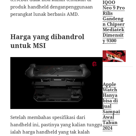
IQOO
produk handheld denganpenggunaan
Neo 9 Pro
Rilis
perangkat lunak berbasis AMD.
Gandeng
n Chipser
Mediatek
Dimensit
Harga yang dibandrol
y 9300
untuk MSI
Apple
Watch
Hanya
bisa di
jual
Sampai
Awal
Setelah membahas spesifikasi dari
Tahun
handheld ini, pastinya yang kalian tunggu
2024
ialah harga handheld yang tak kalah