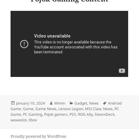
Posted
Author
Categories
Tags
January 10, 2024
Mimin
Gadget
,
News
Android
on
Game
,
Game
,
Game News
,
Lenovo Legion
,
MSI Claw
,
News
,
PC
Game
,
PC Gaming
,
Pojok gamers
,
PS5
,
ROG Ally
,
SteamDeck
,
wawaslot
,
Xbox
Proudly powered by WordPress