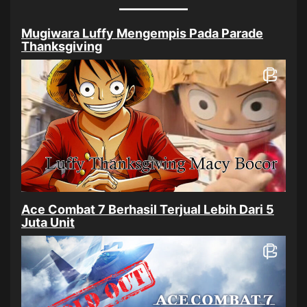
Mugiwara Luffy Mengempis Pada Parade
Thanksgiving
Ace Combat 7 Berhasil Terjual Lebih Dari 5
Juta Unit