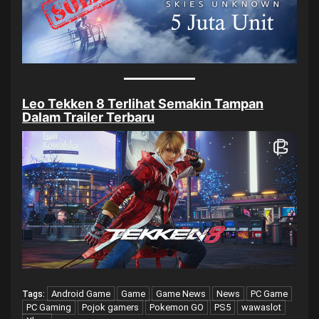
Leo Tekken 8 Terlihat Semakin Tampan
Dalam Trailer Terbaru
Android Game
Game
Game News
News
PC Game
Tags:
PC Gaming
Pojok gamers
Pokemon GO
PS5
wawaslot