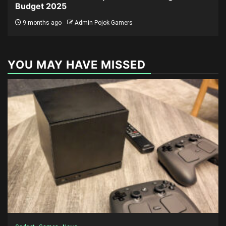
Budget 2025
9 months ago
Admin Pojok Gamers
YOU MAY HAVE MISSED