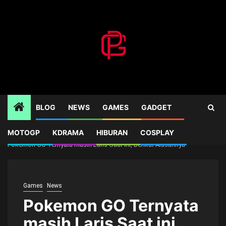
Skip
to
content
BLOG
NEWS
GAMES
GADGET
MOTOGP
KDRAMA
HIBURAN
COSPLAY
Home
Games
Pokemon GO Ternyata masih Laris Saat ini, Berikut Alasannya
Games
News
Pokemon GO Ternyata
masih Laris Saat ini,