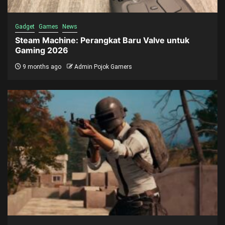
Gadget
Games
News
Steam Machine: Perangkat Baru Valve untuk
Gaming 2026
9 months ago
Admin Pojok Gamers