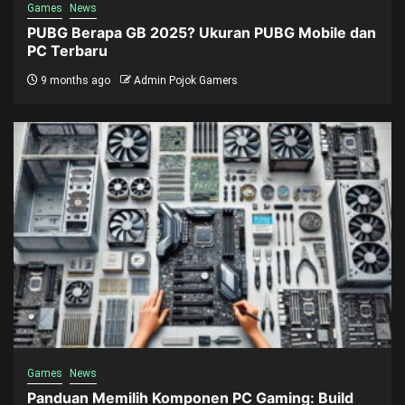
Games
News
PUBG Berapa GB 2025? Ukuran PUBG Mobile dan
PC Terbaru
9 months ago
Admin Pojok Gamers
Games
News
Panduan Memilih Komponen PC Gaming: Build