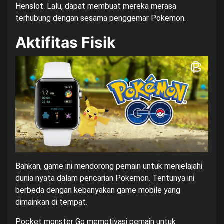
Henslot
. Lalu, dapat membuat mereka merasa
terhubung dengan sesama penggemar Pokemon.
Aktifitas Fisik
Bahkan, game ini mendorong pemain untuk menjelajahi
dunia nyata dalam pencarian Pokemon. Tentunya ini
berbeda dengan kebanyakan game mobile yang
dimainkan di tempat.
Pocket monster Go memotivasi pemain untuk