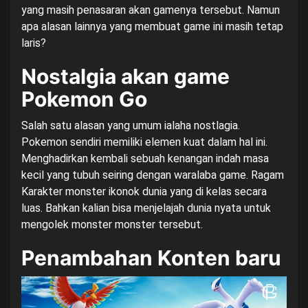
yang masih penasaran akan gamenya tersebut. Namun
apa alasan lainnya yang membuat game ini masih tetap
laris?
Nostalgia akan game
Pokemon Go
Salah satu alasan yang umum ialaha nostlagia.
Pokemon sendiri memiliki elemen kuat dalam hal ini.
Menghadirkan kembali sebuah kenangan indah masa
kecil yang tubuh seiring dengan waralaba game. Ragam
Karakter monster ikonok dunia yang di kelas secara
luas. Bahkan kalian bisa menjelajah dunia nyata untuk
mengolek monster monster tersebut.
Penambahan Konten baru