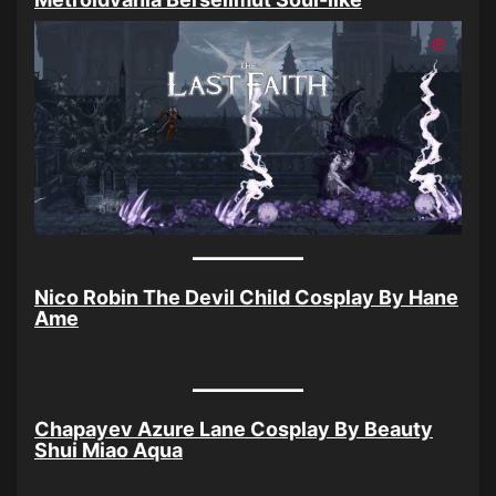
Nico Robin The Devil Child Cosplay By Hane
Ame
Chapayev Azure Lane Cosplay By Beauty
Shui Miao Aqua