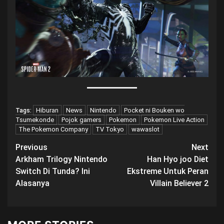
Hiburan
News
Nintendo
Pocket ni Bouken wo
Tags:
Tsumekonde
Pojok gamers
Pokemon
Pokemon Live Action
The Pokemon Company
TV Tokyo
wawaslot
Post
Previous
Next
Arkham Trilogy Nintendo
Han Hyo joo Diet
navigation
Switch Di Tunda? Ini
Ekstreme Untuk Peran
Alasanya
Villain Believer 2