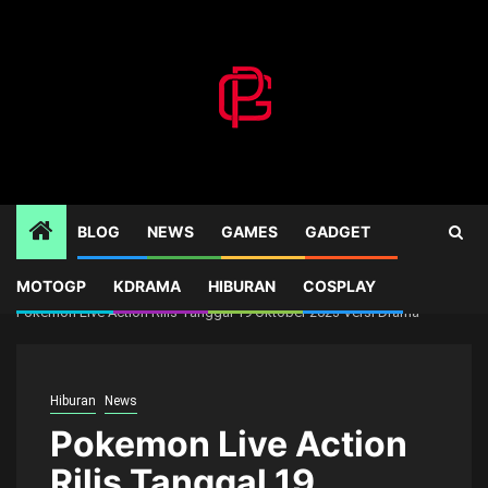
Skip
to
content
BLOG
NEWS
GAMES
GADGET
MOTOGP
KDRAMA
HIBURAN
COSPLAY
Home
News
Pokemon Live Action Rilis Tanggal 19 Oktober 2023 Versi Drama
Hiburan
News
Pokemon Live Action
Rilis Tanggal 19