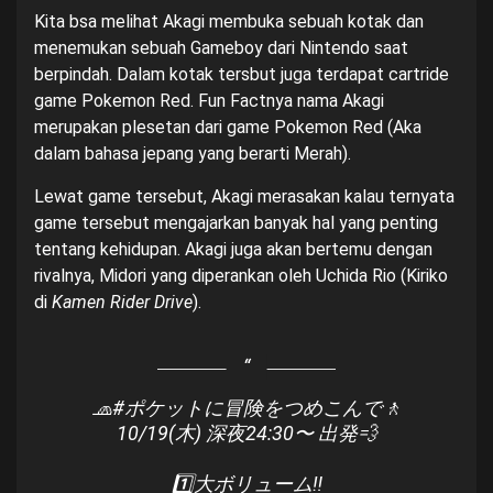
Kita bsa melihat Akagi membuka sebuah kotak dan
menemukan sebuah Gameboy dari Nintendo saat
berpindah. Dalam kotak tersbut juga terdapat cartride
game Pokemon Red. Fun Factnya nama Akagi
merupakan plesetan dari game Pokemon Red (Aka
dalam bahasa jepang yang berarti Merah).
Lewat game tersebut, Akagi merasakan kalau ternyata
game tersebut mengajarkan banyak hal yang penting
tentang kehidupan. Akagi juga akan bertemu dengan
rivalnya, Midori yang diperankan oleh Uchida Rio (Kiriko
di
Kamen Rider Drive
).
🧢
#ポケットに冒険をつめこんで
🚶
10/19(木) 深夜24:30〜 出発💨
1️⃣大ボリューム‼️