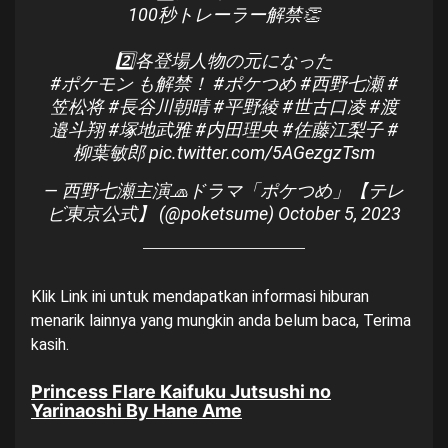
100秒トレーラー解禁👏
2️⃣各登場人物の元になった
#ポケモン
も解禁！
#ポケつめ
#西野七瀬
#
笠松将
#長谷川朝晴
#平野綾
#世古口凌
#渡
邉斗翔
#塚地武雅
#内田理央
#佐藤江梨子
#
柳葉敏郎
pic.twitter.com/5AGezgzTsm
— 西野七瀬主演🧢ドラマ「ポケつめ」【テレ
ビ東京公式】 (@poketsume)
October 5, 2023
Klik
Link ini
untuk mendapatkan informasi hiburan
menarik lainnya yang mungkin anda belum baca, Terima
kasih.
Princess Flare Kaifuku Jutsushi no
Yarinaoshi By Hane Ame