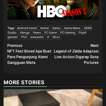
Android Game
Anime
Game
Game News
Ghibli
Tags:
Studio
Manga
News
PC Game
PC Gaming
Pojok
gamers
PS5
wawaslot
X
Xbox
Post
Previous
Next
NFT Fest Bored Ape Buat
Legend of Zelda Adaptasi
navigation
Para Pengunjung Alami
Live-Action Digarap Sony
Gangguan Mata
Pictures
MORE STORIES