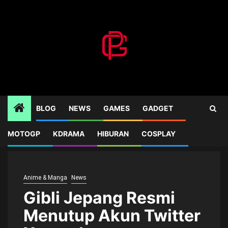
Skip
to
content
BLOG
NEWS
GAMES
GADGET
MOTOGP
KDRAMA
HIBURAN
COSPLAY
Home
News
Gibli Jepang Resmi Menutup Akun Twitter X mereka
Anime & Manga
News
Gibli Jepang Resmi
Menutup Akun Twitter