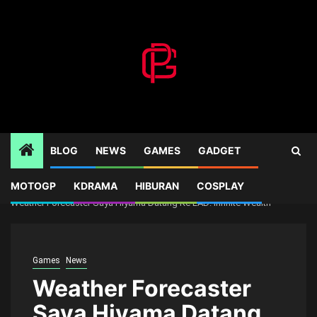
Skip
to
content
BLOG
NEWS
GAMES
GADGET
MOTOGP
KDRAMA
HIBURAN
COSPLAY
Home
Games
Weather Forecaster Saya Hiyama Datang Ke LAD: Infinite Wealth
Games
News
Weather Forecaster
Saya Hiyama Datang