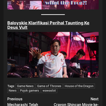
Baloyskie Klarifikasi Perihal Taunting Ke
Deus Vult
Game News
Game of Thrones
House of the Dragon
Tags:
News
Pojok gamers
wawaslot
Post
Previous
Next
Mecharashi Telah
Crayon Shincan Movie ke-