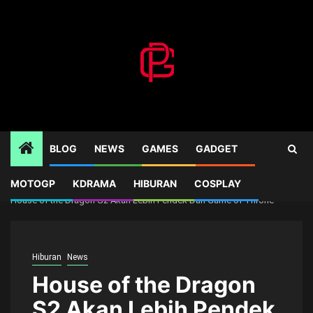
Skip
to
content
BLOG
NEWS
GAMES
GADGET
MOTOGP
KDRAMA
HIBURAN
COSPLAY
Home
News
House of the Dragon S2 Akan Lebih Pendek Dari Game of Throne
Hiburan
News
House of the Dragon
S2 Akan Lebih Pendek