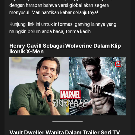
dengan harapan bahwa versi global akan segera
menyusul. Mari nantikan kabar selanjutnya!
Kunjungi
link ini
untuk informasi gaming lainnya yang
mungkin belum anda baca, terima kasih
Henry Cavill Sebagai Wolverine Dalam Klip
Ikonik X-Men
Vault Dweller Wanita Dalam Trailer Seri TV