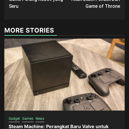
Seru
Game of Throne
MORE STORIES
Gadget
Games
News
Steam Machine: Perangkat Baru Valve untuk