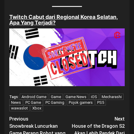
Twitch Cabut dari Regional Korea Selatan,
Apa Yang Terjadi?
Android Game
Game
Game News
iOS
Mecharashi
Tags:
News
PC Game
PC Gaming
Pojok gamers
PS5
wawaslot
Xbox
Post
Previous
Next
Snowbreak Luncurkan
House of the Dragon S2
navigation
Game Perang Robot yang
Akan Lebih Pendek Dari