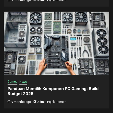
9 months ago
Admin Pojok Gamers
Games
News
Panduan Memilih Komponen PC Gaming: Build
Budget 2025
9 months ago
Admin Pojok Gamers