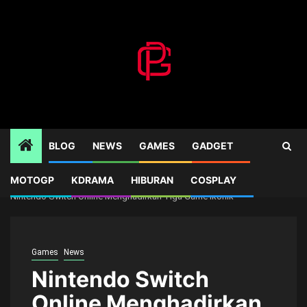
Skip
to
content
BLOG
NEWS
GAMES
GADGET
MOTOGP
KDRAMA
HIBURAN
COSPLAY
Home
Games
Nintendo Switch Online Menghadirkan Tiga Game Ikonik
Games
News
Nintendo Switch
Online Menghadirkan