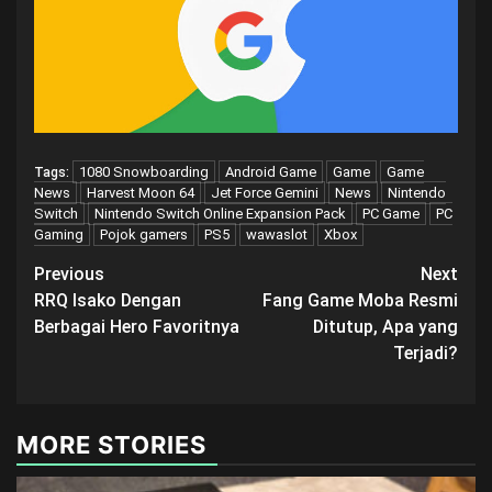
1080 Snowboarding
Android Game
Game
Game
Tags:
News
Harvest Moon 64
Jet Force Gemini
News
Nintendo
Switch
Nintendo Switch Online Expansion Pack
PC Game
PC
Gaming
Pojok gamers
PS5
wawaslot
Xbox
Post
Previous
Next
RRQ Isako Dengan
Fang Game Moba Resmi
navigation
Berbagai Hero Favoritnya
Ditutup, Apa yang
Terjadi?
MORE STORIES