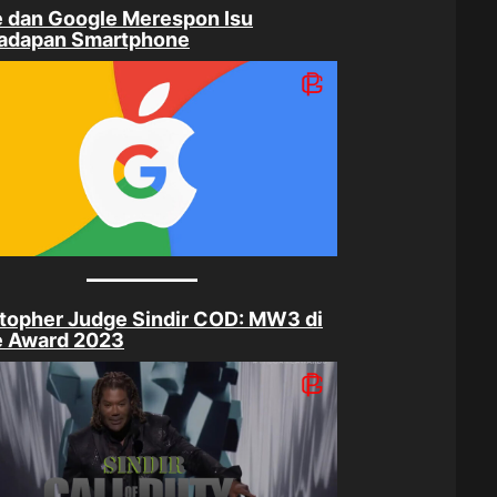
 dan Google Merespon Isu
adapan Smartphone
topher Judge Sindir COD: MW3 di
 Award 2023