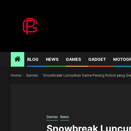
Skip
to
content
BLOG
NEWS
GAMES
GADGET
MOTOG
Home
Games
Snowbreak Luncurkan Game Perang Robot yang Se
Games
News
Snowbreak Luncur