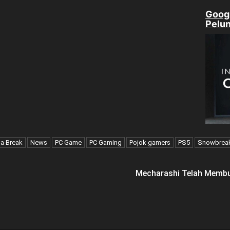
Goog
Pelu
a Break
News
PC Game
PC Gaming
Pojok gamers
PS5
Snowbrea
Mecharashi Telah Membu