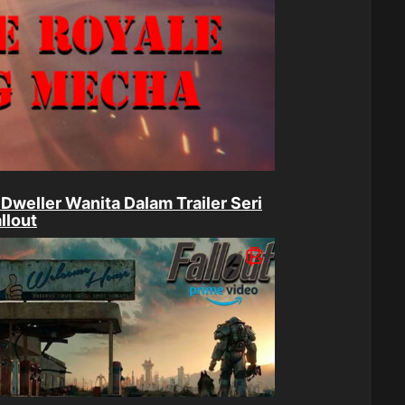
 Dweller Wanita Dalam Trailer Seri
llout