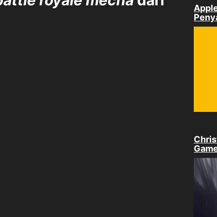
Apple
Peny
Chris
Game