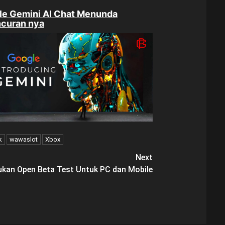
le Gemini AI Chat Menunda
ncuran nya
k
wawaslot
Xbox
Next
kan Open Beta Test Untuk PC dan Mobile