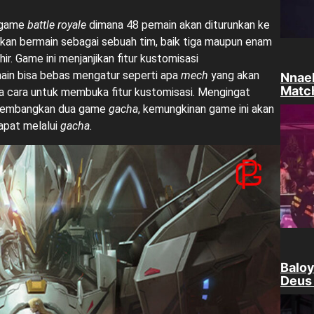
 game
battle royale
dimana 48 pemain akan diturunkan ke
kan bermain sebagai sebuah tim, baik tiga maupun enam
ir. Game ini menjanjikan fitur kustomisasi
pemain bisa bebas mengatur seperti apa
mech
yang akan
Nnael
Matc
pa cara untuk membuka fitur kustomisasi. Mengingat
gembangkan dua game
gacha
, kemungkinan game ini akan
dapat melalui
gacha.
Baloy
Deus 