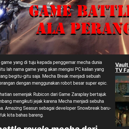
game yang di tuju kepada penggemar mecha dunia
Vault
itu lah nama game yang akan mengisi PC kalian yang
TV Fa
ang begitu-gitu saja. Mecha Break menjadi sebuah
rangan dengan menggunakan robot besar super epic.
hatian semenjak Rubicon dari Game
Zaraplay
bertajuk
mbang mengikuti jejak karena Mecha menjadi sebuha
. Amazing Seasun sebagai developer Snowbreak baru-
uk kita bahas bareng.
battle royale mecha
dari