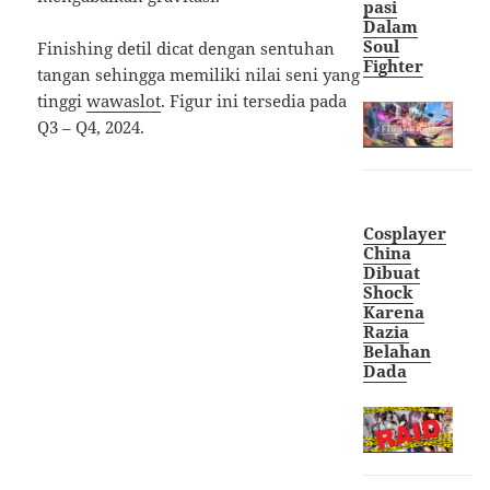
pasi
Dalam
Soul
Finishing detil dicat dengan sentuhan
Fighter
tangan sehingga memiliki nilai seni yang
tinggi
wawaslot
. Figur ini tersedia pada
Q3 – Q4, 2024.
Cosplayer
China
Dibuat
Shock
Karena
Razia
Belahan
Dada