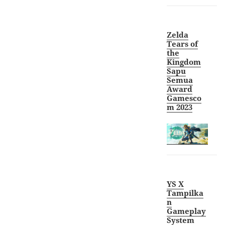
Zelda
Tears of
the
Kingdom
Sapu
Semua
Award
Gamesco
m 2023
YS X
Tampilka
n
Gameplay
System