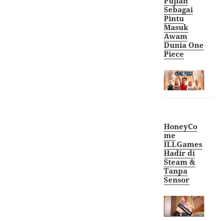
Pujian
Sebagai
Pintu
Masuk
Awam
Dunia One
Piece
HoneyCo
me
ILLGames
Hadir di
Steam &
Tanpa
Sensor