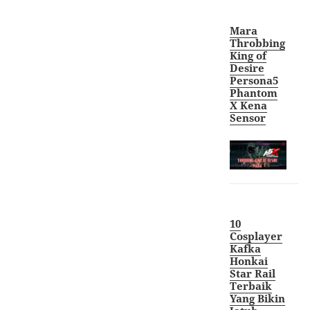
Mara
Throbbing
King of
Desire
Persona5
Phantom
X Kena
Sensor
10
Cosplayer
Kafka
Honkai
Star Rail
Terbaik
Yang Bikin