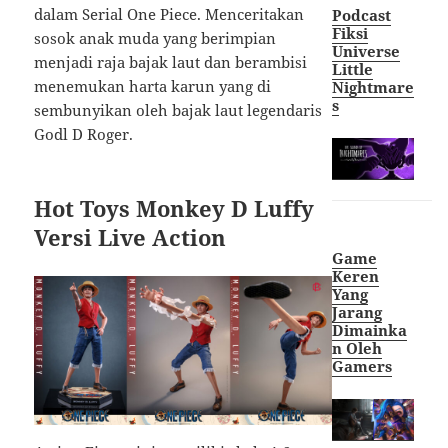
dalam Serial One Piece. Menceritakan
Podcast
Fiksi
sosok anak muda yang berimpian
Universe
menjadi raja bajak laut dan berambisi
Little
menemukan harta karun yang di
Nightmare
s
sembunyikan oleh bajak laut legendaris
Godl D Roger.
Hot Toys Monkey D Luffy
Versi Live Action
Game
Keren
Yang
Jarang
Dimainka
n Oleh
Gamers