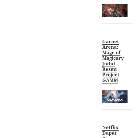
Garnet
Arena:
Mage of
Magicary
Judul
Resmi
Project
GAMM
Netflix
Dapat