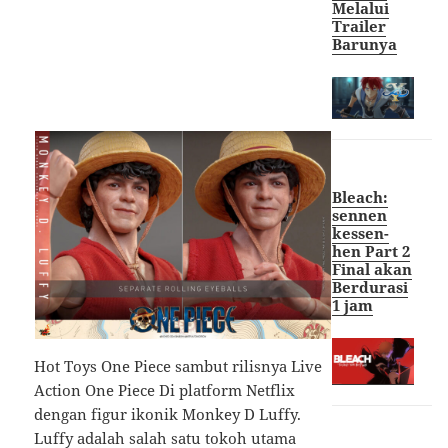
Melalui
Trailer
Barunya
Bleach:
sennen
kessen-
hen Part 2
Final akan
Berdurasi
1 jam
Hot Toys One Piece sambut rilisnya Live
Action One Piece Di platform Netflix
dengan figur ikonik Monkey D Luffy.
Luffy adalah salah satu tokoh utama