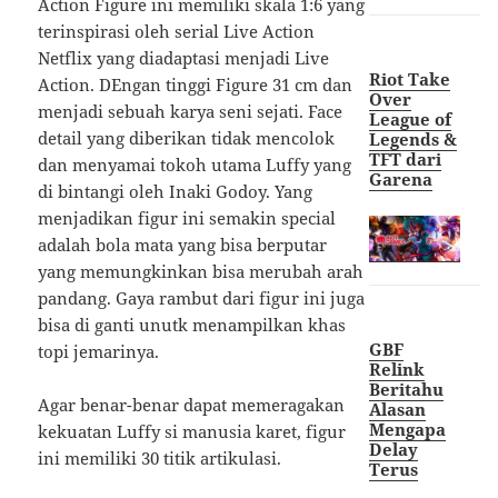
Action Figure ini memiliki skala 1:6 yang
terinspirasi oleh serial Live Action
Netflix yang diadaptasi menjadi Live
Riot Take
Action. DEngan tinggi Figure 31 cm dan
Over
menjadi sebuah karya seni sejati. Face
League of
detail yang diberikan tidak mencolok
Legends &
TFT dari
dan menyamai tokoh utama Luffy yang
Garena
di bintangi oleh Inaki Godoy. Yang
menjadikan figur ini semakin special
adalah bola mata yang bisa berputar
yang memungkinkan bisa merubah arah
pandang. Gaya rambut dari figur ini juga
bisa di ganti unutk menampilkan khas
GBF
topi jemarinya.
Relink
Beritahu
Agar benar-benar dapat memeragakan
Alasan
Mengapa
kekuatan Luffy si manusia karet, figur
Delay
ini memiliki 30 titik artikulasi.
Terus