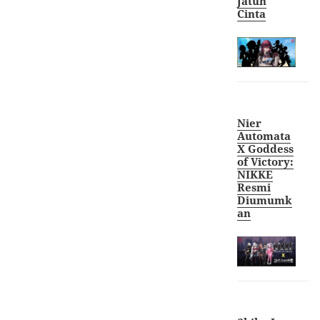
Jatuh
Cint
a
Nier
Automata
X Goddess
of Victory:
NIKKE
Resmi
Diumumk
an