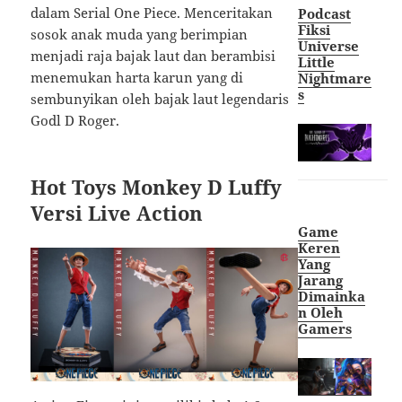
dalam Serial One Piece. Menceritakan
Podcast
Fiksi
sosok anak muda yang berimpian
Universe
menjadi raja bajak laut dan berambisi
Little
menemukan harta karun yang di
Nightmare
s
sembunyikan oleh bajak laut legendaris
Godl D Roger.
Hot Toys Monkey D Luffy
Versi Live Action
Game
Keren
Yang
Jarang
Dimainka
n Oleh
Gamers