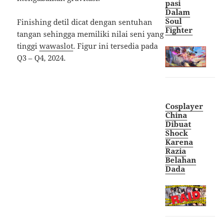
pasi
Dalam
Soul
Finishing detil dicat dengan sentuhan
Fighter
tangan sehingga memiliki nilai seni yang
tinggi
wawaslot
. Figur ini tersedia pada
Q3 – Q4, 2024.
Cosplayer
China
Dibuat
Shock
Karena
Razia
Belahan
Dada