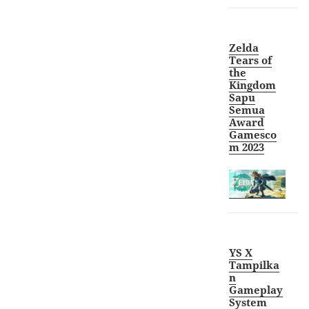
Zelda
Tears of
the
Kingdom
Sapu
Semua
Award
Gamesco
m 2023
YS X
Tampilka
n
Gameplay
System