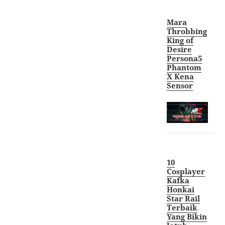
Mara
Throbbing
King of
Desire
Persona5
Phantom
X Kena
Sensor
10
Cosplayer
Kafka
Honkai
Star Rail
Terbaik
Yang Bikin