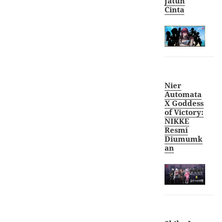
Jatuh
Cint
a
Nier
Automata
X Goddess
of Victory:
NIKKE
Resmi
Diumumk
an