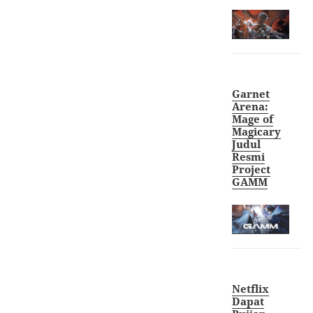
Garnet
Arena:
Mage of
Magicary
Judul
Resmi
Project
GAMM
Netflix
Dapat