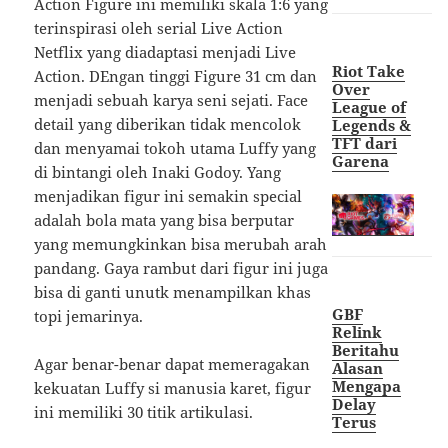
Action Figure ini memiliki skala 1:6 yang
terinspirasi oleh serial Live Action
Netflix yang diadaptasi menjadi Live
Riot Take
Action. DEngan tinggi Figure 31 cm dan
Over
menjadi sebuah karya seni sejati. Face
League of
detail yang diberikan tidak mencolok
Legends &
TFT dari
dan menyamai tokoh utama Luffy yang
Garena
di bintangi oleh Inaki Godoy. Yang
menjadikan figur ini semakin special
adalah bola mata yang bisa berputar
yang memungkinkan bisa merubah arah
pandang. Gaya rambut dari figur ini juga
bisa di ganti unutk menampilkan khas
GBF
topi jemarinya.
Relink
Beritahu
Agar benar-benar dapat memeragakan
Alasan
Mengapa
kekuatan Luffy si manusia karet, figur
Delay
ini memiliki 30 titik artikulasi.
Terus