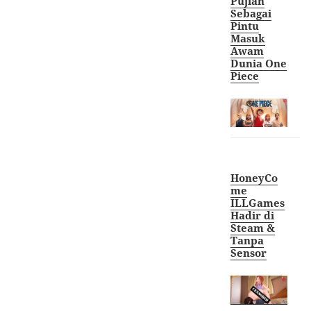
Pujian
Sebagai
Pintu
Masuk
Awam
Dunia One
Piece
HoneyCo
me
ILLGames
Hadir di
Steam &
Tanpa
Sensor