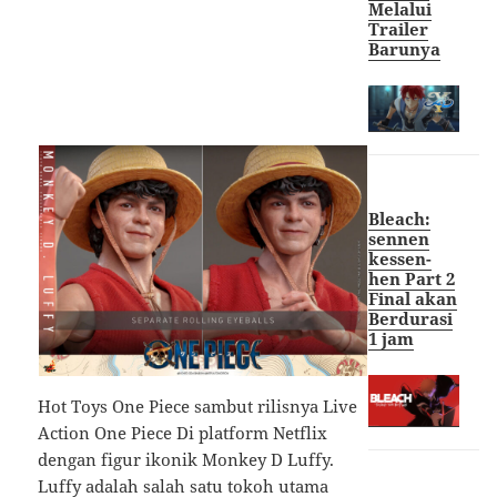
Melalui
Trailer
Barunya
Bleach:
sennen
kessen-
hen Part 2
Final akan
Berdurasi
1 jam
Hot Toys One Piece sambut rilisnya Live
Action One Piece Di platform Netflix
dengan figur ikonik Monkey D Luffy.
Luffy adalah salah satu tokoh utama