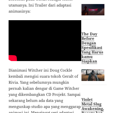
utamanya. Ini Trailer dari adaptasi
animasinya:
The Day
Before
Dengan
Spesifikasi
Yang Harus
kamu
Siapkan
Dianimasi Witcher ini Doug Cockle
kembali mengisi suara tokoh Geralt of
Rivia. Yang sebelumnya mungkin
pernah kalian dengar di Game Witcher
yang dikembangkan CD Projekt. Sampai
Violet
sekarang belum ada data yang
Metal Slug
mengunkap studio apa yang menggarap
Awakening,
animasi ini. Mengingat seri adaptasi
Beauty but