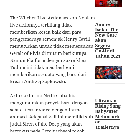
The Witcher Live Action season 3 dalam
Anime
live actionnya terbilang tidak
Isekai The
memberikan kesan baik dari para
New Gate
penggemarnya semenjak Henry Cavill
akan
Segera
memutuskan untuk tidak memerankan
OnAir di
Geralt of Rivia di musim berikutnya.
Tahun 2024
Namun Platform dengan suara khas
Tudum ini tidak mau berhenti
memberikan sesuatu yang baru dari
kreasi Andrzej Sapkowski.
Akhir-akhir ini Netflix tiba-tiba
Ultraman
mengumumkan proyek baru dengan
Rising Sang
sebuat teaser video dengan format
Babysitter
Meluncurk
animasi. Adaptasi kali ini memiliki sub
an
judul Siren of the Deep yang akan
Trailernya
berfokus pada Geralt sebagai tokoh