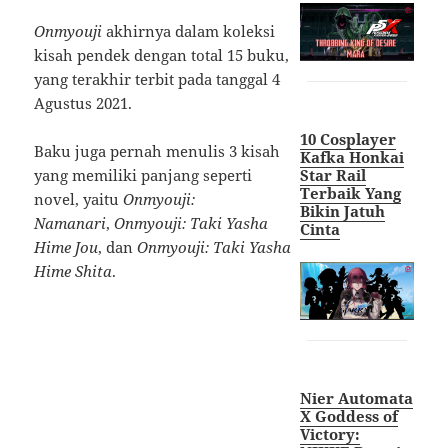
Onmyouji
akhirnya dalam koleksi
kisah pendek dengan total 15 buku,
yang terakhir terbit pada tanggal 4
Agustus 2021.
10 Cosplayer
Baku juga pernah menulis 3 kisah
Kafka Honkai
yang memiliki panjang seperti
Star Rail
Terbaik Yang
novel, yaitu
Onmyouji:
Bikin Jatuh
Namanari
,
Onmyouji: Taki Yasha
Cint
a
Hime Jou
, dan
Onmyouji: Taki Yasha
Hime Shita
.
Nier Automata
X Goddess of
Victory: