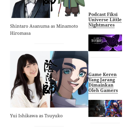
Podcast Fiksi
Universe Little
Nightmares
Shintaro Asanuma as Minamoto
Hiromasa
Game Keren
Yang Jarang
Dimainkan
Oleh Gamers
Yui Ishikawa as Tsuyuko