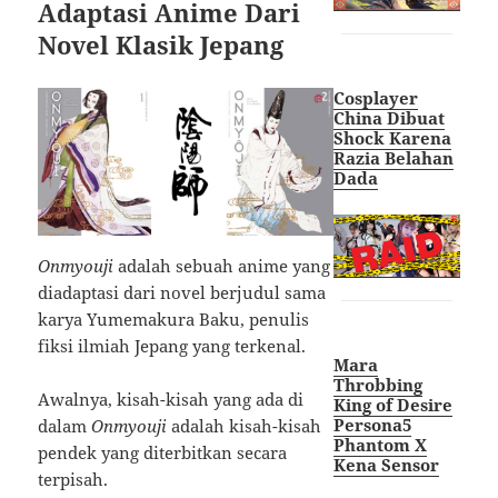
Adaptasi Anime Dari
Novel Klasik Jepang
Cosplayer
China Dibuat
Shock Karena
Razia Belahan
Dada
Onmyouji
adalah sebuah anime yang
diadaptasi dari novel berjudul sama
karya Yumemakura Baku, penulis
fiksi ilmiah Jepang yang terkenal.
Mara
Throbbing
Awalnya, kisah-kisah yang ada di
King of Desire
Persona5
dalam
Onmyouji
adalah kisah-kisah
Phantom X
pendek yang diterbitkan secara
Kena Sensor
terpisah.