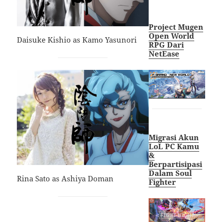
Project Mugen
Open World
Daisuke Kishio as Kamo Yasunori
RPG Dari
NetEase
Migrasi Akun
LoL PC Kamu
&
Berpartisipasi
Dalam Soul
Rina Sato as Ashiya Doman
Fighter