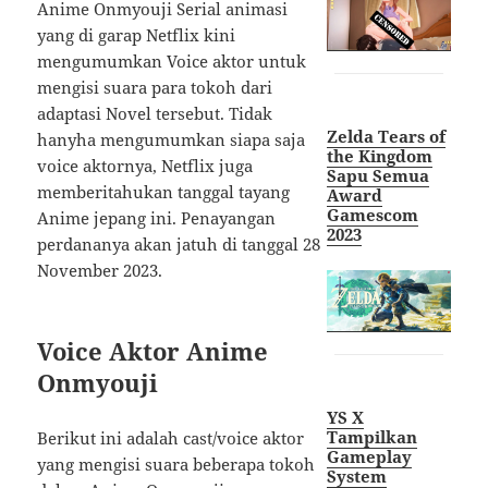
Anime Onmyouji Serial animasi
yang di garap Netflix kini
mengumumkan Voice aktor untuk
mengisi suara para tokoh dari
adaptasi Novel tersebut. Tidak
Zelda Tears of
hanyha mengumumkan siapa saja
the Kingdom
voice aktornya, Netflix juga
Sapu Semua
memberitahukan tanggal tayang
Award
Gamescom
Anime jepang ini. Penayangan
2023
perdananya akan jatuh di tanggal 28
November 2023.
Voice Aktor Anime
Onmyouji
YS X
Tampilkan
Berikut ini adalah cast/voice aktor
Gameplay
yang mengisi suara beberapa tokoh
System