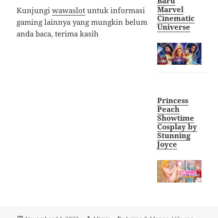
Baru
Marvel
Kunjungi
wawaslot
untuk informasi
Cinematic
gaming lainnya yang mungkin belum
Universe
anda baca, terima kasih
Princess
Peach
Showtime
Cosplay by
Stunning
Joyce