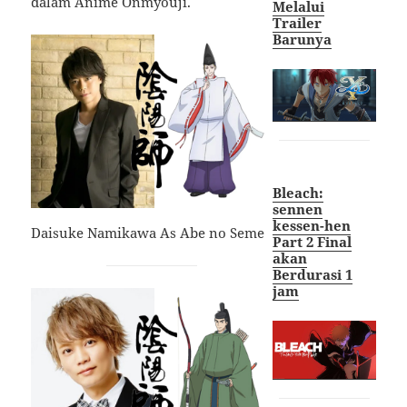
dalam Anime Onmyouji.
Melalui
Trailer
Barunya
Bleach:
sennen
kessen-hen
Daisuke Namikawa As Abe no Seme
Part 2 Final
akan
Berdurasi 1
jam