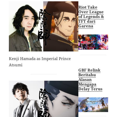
Riot Take
Over League
of Legends &
TFT dari
Garena
Kenji Hamada as Imperial Prince
Atsumi
GBF Relink
Beritahu
Alasan
Mengapa
Delay Terus