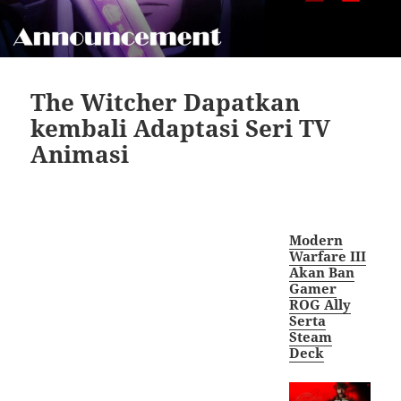
The Witcher Dapatkan
kembali Adaptasi Seri TV
Animasi
Modern
Warfare III
Akan Ban
Gamer
ROG Ally
Serta
Steam
Deck