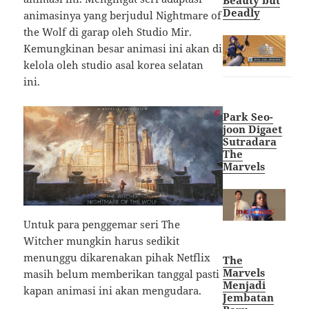
Deadly
animasinya yang berjudul Nightmare of
the Wolf di garap oleh Studio Mir.
Kemungkinan besar animasi ini akan di
kelola oleh studio asal korea selatan
ini.
Park Seo-
joon Digaet
Sutradara
The
Marvels
Untuk para penggemar seri The
Witcher mungkin harus sedikit
menunggu dikarenakan pihak Netflix
The
Marvels
masih belum memberikan tanggal pasti
Menjadi
kapan animasi ini akan mengudara.
Jembatan