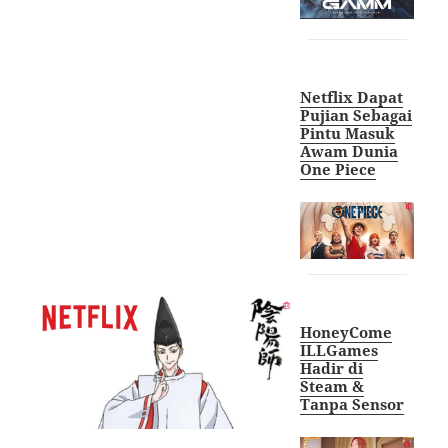
Netflix Dapat
Pujian Sebagai
Pintu Masuk
Awam Dunia
One Piece
HoneyCome
ILLGames
Hadir di
Steam &
Tanpa Sensor