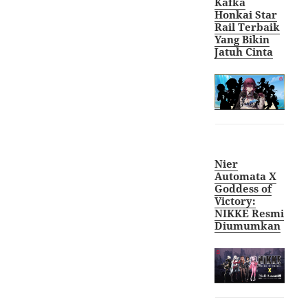
Kafka
Honkai Star
Rail Terbaik
Yang Bikin
Jatuh Cint
a
Nier
Automata X
Goddess of
Victory:
NIKKE Resmi
Diumumkan