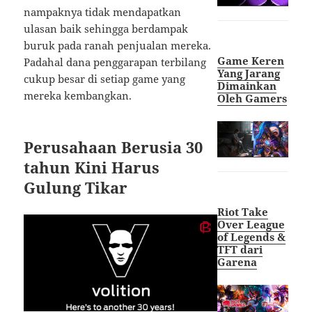
nampaknya tidak mendapatkan
ulasan baik sehingga berdampak
buruk pada ranah penjualan mereka.
Game Keren
Padahal dana penggarapan terbilang
Yang Jarang
cukup besar di setiap game yang
Dimainkan
mereka kembangkan.
Oleh Gamers
Perusahaan Berusia 30
tahun Kini Harus
Gulung Tikar
Riot Take
Over League
of Legends &
TFT dari
Garena