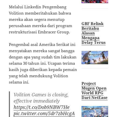
Melalui Linkedin Pengembang
Volition memberitahukan bahwa
mereka akan segera menutup
GBF Relink
perusahaan mereka dari program
Beritahu
restrukturisasi Embracer Group.
Alasan
Mengapa
Delay Terus
Pengembal asal Amerika Serikat ini
menyatakan mereka sangat bangga
dengan apa yang sudah tim lakukan
selama 30 tahun ini. Ucapan terima
kasih juga diberikan kepada pemain
yang telah mendukung Volition
selama ini.
Project
Mugen Open
World RPG
Volition Games is closing,
Dari NetEase
effective immediately
https://t.co/Dob9NBW7He
pic.twitter.com/5dr7zbHcgA