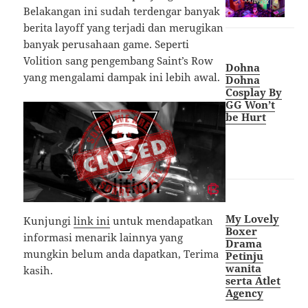
Belakangan ini sudah terdengar banyak
berita layoff yang terjadi dan merugikan
banyak perusahaan game. Seperti
Volition sang pengembang Saint’s Row
Dohna
yang mengalami dampak ini lebih awal.
Dohna
Cosplay By
GG Won’t
be Hurt
My Lovely
Kunjungi
link ini
untuk mendapatkan
Boxer
informasi menarik lainnya yang
Drama
mungkin belum anda dapatkan, Terima
Petinju
wanita
kasih.
serta Atlet
Agency