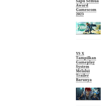
Sapu Semua
Award
Gamescom
2023
YS X
Tampilkan
Gameplay
System
Melalui
Trailer
Barunya