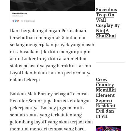
Succubus
Trap On
Wall
Cosplay By
Dani bergabung dengan Perusahaan
NinJA
ZhaiZhai
tersebutbaru menginjak 5 bulan dan
sedang mengerjakan proyek yang masih
di rahasiakan. Jika kita mengunjungin
akun LinkedInnya kita akan melihat
status posisi nya yang berakhir karena
Layoff dan bukan karena performanya
Crow
dalam bekerja.
Country
Memiliki
Bahkan Matt Barney sebagai Tecnical
Element
Seperti
Recuiter Senior juga harus kehilangan
Resident
pekerjaannya. Barney juga menulis
Evil dan
sebuah status yang terkait tentang
FFVII
gelombang layoff yang akan terjadi dan
memulai mencari tempat yang baru.