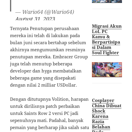
— Wario64 (@Wario64)
August 31, 2023
Migrasi Akun
Ternyata Penutupan perusahaan
LoL PC
mereka ini telah di lakukan pada
Kamu &
Berpartisipa
bulan juni secara bertahap sebelum
si Dalam
akhirnya mengumumkan resminya
Soul Fighter
penutupan mereka. Embracer Group
juga telah menutup beberapa
developer dan hyga membatalkan
beberapa game yang disepakati
dengan nilai 2 milliar USDollar.
Dengan ditutupnya Volition, harapan
Cosplayer
China Dibuat
untuk dirilisnya patch perbaikan
Shock
untuk Saints Row 2 versi PC jadi
Karena
sepenuhnya mati. Padahal, banyak
Razia
Belahan
pemain yang berharap jika salah satu