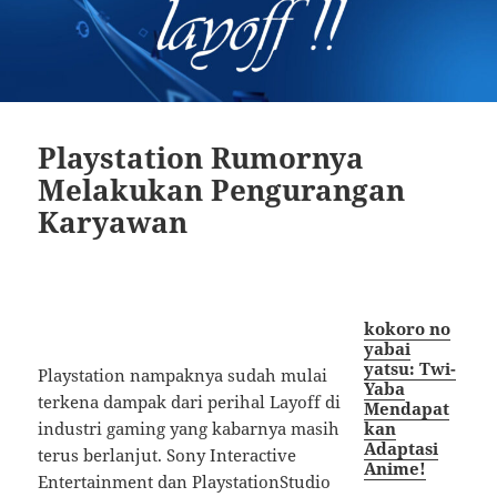
Playstation Rumornya
Melakukan Pengurangan
Karyawan
kokoro no
yabai
yatsu: Twi-
Playstation nampaknya sudah mulai
Yaba
terkena dampak dari perihal Layoff di
Mendapat
kan
industri gaming yang kabarnya masih
Adaptasi
terus berlanjut. Sony Interactive
Anime!
Entertainment dan PlaystationStudio