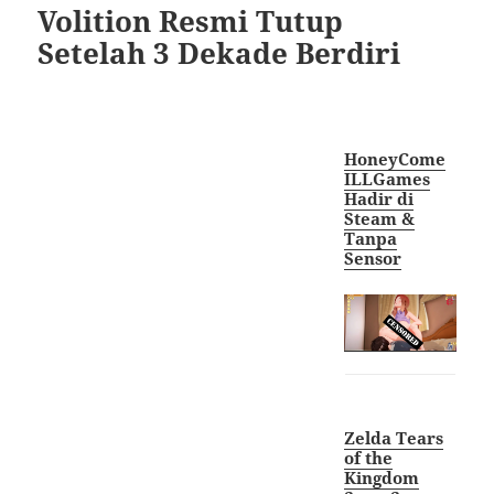
Volition Resmi Tutup
Setelah 3 Dekade Berdiri
HoneyCome
ILLGames
Hadir di
Steam &
Tanpa
Sensor
Zelda Tears
of the
Kingdom