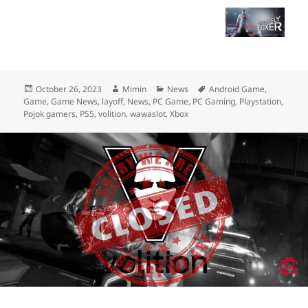
Posted
Author
Categories
Tags
October 26, 2023
Mimin
News
Android Game
,
on
Game
,
Game News
,
layoff
,
News
,
PC Game
,
PC Gaming
,
Playstation
,
Pojok gamers
,
PS5
,
volition
,
wawaslot
,
Xbox